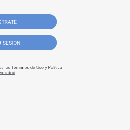
STRATE
R SESIÓN
as los
Términos de Uso
y
Política
ivacidad