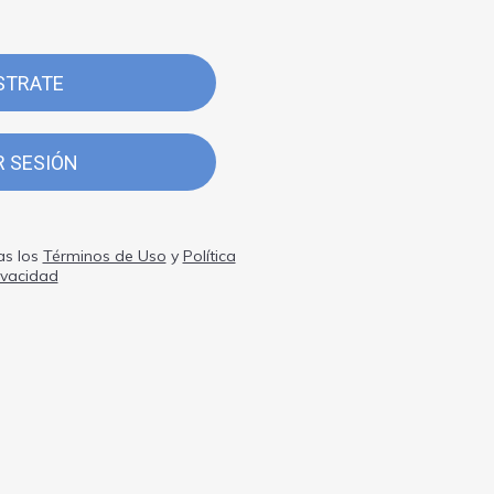
STRATE
R SESIÓN
as los
Términos de Uso
y
Política
ivacidad