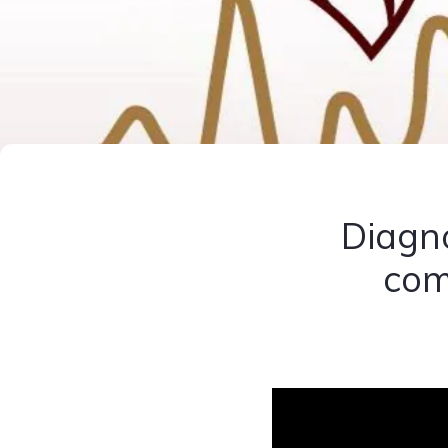
Diagnó
com