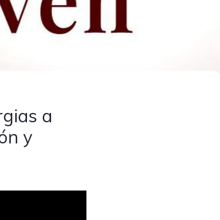
rgias a
ón y