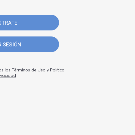
STRATE
R SESIÓN
as los
Términos de Uso
y
Política
ivacidad